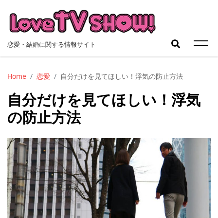
Skip
to
content
検
恋愛・結婚に関する情報サイト
索:
Home
恋愛
自分だけを見てほしい！浮気の防止方法
自分だけを見てほしい！浮気
の防止方法