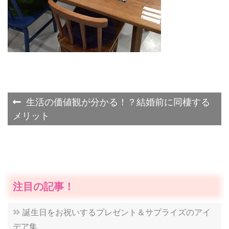
投
生活の価値観が分かる！？結婚前に同棲する
メリット
稿
ナ
ビ
ゲ
注目の記事！
ー
誕生日をお祝いするプレゼント＆サプライズのアイ
シ
デア集