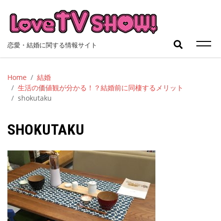
Skip
to
content
検
恋愛・結婚に関する情報サイト
索:
Home
結婚
生活の価値観が分かる！？結婚前に同棲するメリット
shokutaku
SHOKUTAKU